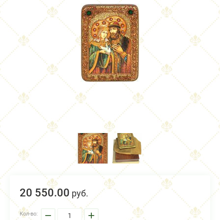
20 550.
00
руб.
−
+
Кол-во: